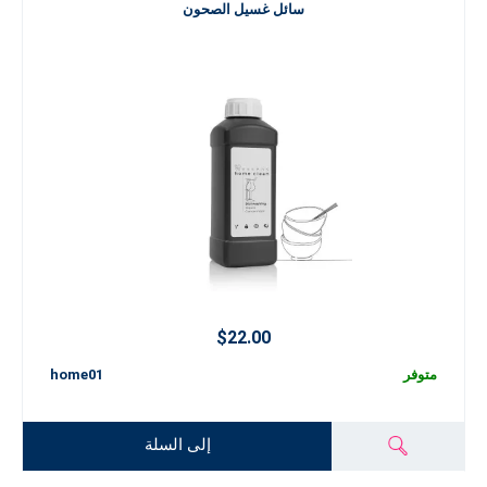
رائدين باستخدام أحدث التقنيات والاتجاهات العصرية في مجال التنظيف.
سائل غسيل الصحون
منتجاتنا مُختبرة من قبل أطباء الجلدية، ومناسبة للاستخدام اليومي، وآمنة
على البيئة. فهي خالية من الفوسفات والمواد الكيميائية الضارة، مما يقلل من
تأثيرها على الطبيعة ويضمن لك ولعائلتك بيئة منزلية صحية. لمنزل نظيف
تمامًا، اختر هوم كلين - مزيج مثالي من الجودة العالية والعناية والمسؤولية في
كل قطرة!!
$22.00
متوفر
home01
إلى السلة