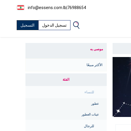
info@essens.com.lb
|
76988654
تسجيل الدخول
التسجيل
موصى به
الأكثر مبيعًا
الفئة
للنساء
عطور
عينات العطور
للرجال