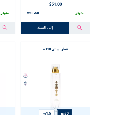
$51.00
متوفر
w13750
متوفر
إلى السلة
عطر نسائي w118
1.5
50
ml
ml