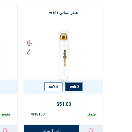
عطر نسائي w181
1.5
50
ml
ml
$51.00
متوفر
w18150
متوفر
إلى السلة