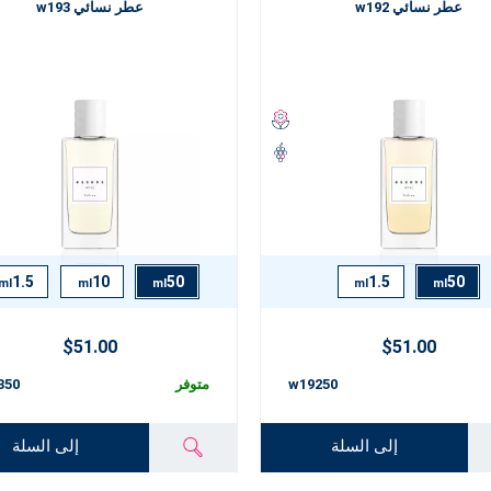
عطر نسائي w192
عطر نسائي w193
1.5
10
50
1.5
50
ml
ml
ml
ml
ml
$51.00
$51.00
w19250
متوفر
350
إلى السلة
إلى السلة