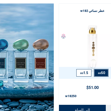
عطر نسائي w182
1.5
50
ml
ml
$51.00
w18250
إلى السلة