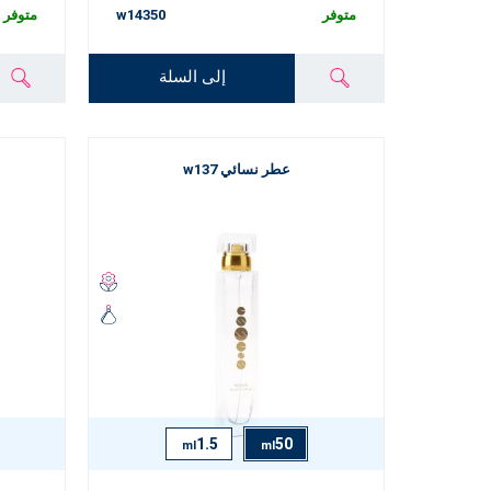
متوفر
w14350
متوفر
إلى السلة
عطر نسائي w137
1.5
50
ml
ml