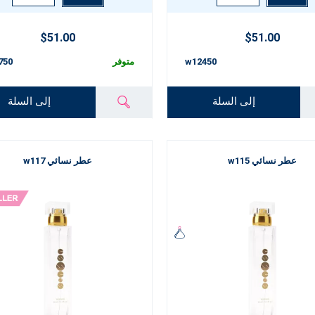
$51.00
$51.00
w12450
متوفر
750
إلى السلة
إلى السلة
عطر نسائي w115
عطر نسائي w117