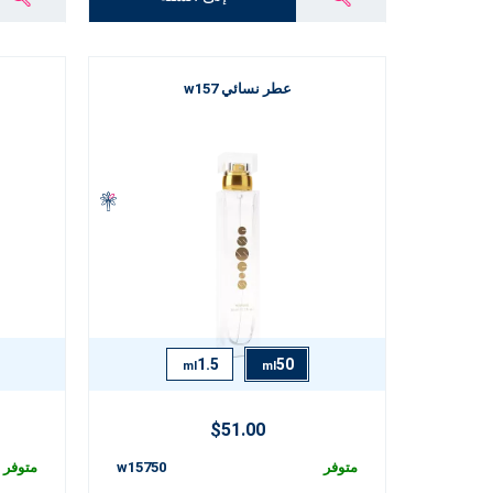
عطر نسائي w157
1.5
50
ml
ml
$51.00
متوفر
w15750
متوفر