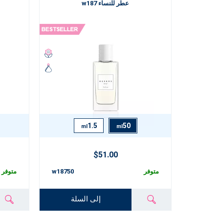
عطر للنساء w187
1.5
50
ml
ml
$51.00
متوفر
w18750
متوفر
إلى السلة