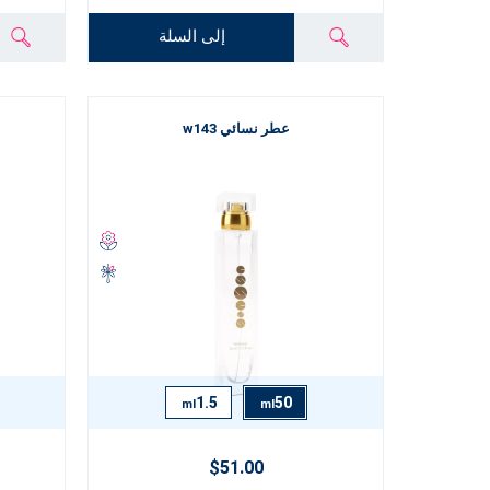
إلى السلة
عطر نسائي w143
1.5
50
ml
ml
$51.00