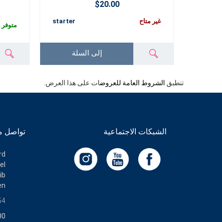
$20.00
غير متاح
starter
متوفر
إلى السلة
تنطبق
الشروط العامة للعروض
ات على هذا العرض.
الشبكات الاجتماعية
تواصل م
rd
l.
ib
en
54
00