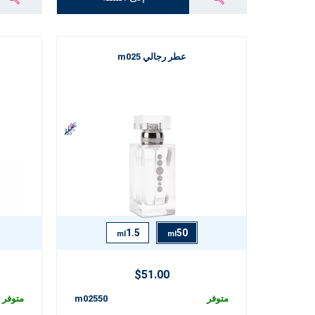
عطر رجالي m025
1.5
50
ml
ml
$51.00
متوفر
m02550
متوفر