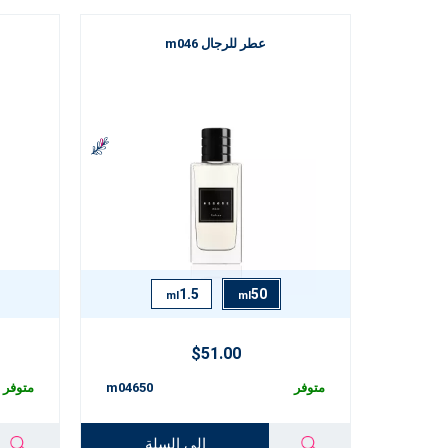
عطر للرجال m046
1.5
50
ml
ml
$51.00
متوفر
m04650
متوفر
إلى السلة