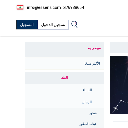
info@essens.com.lb
|
76988654
تسجيل الدخول
التسجيل
موصى به
الأكثر مبيعًا
الفئة
للنساء
للرجال
عطور
عينات العطور