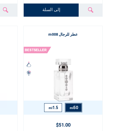
إلى السلة
عطر للرجال m008
1.5
50
ml
ml
$51.00