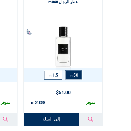
عطر للرجال m048
1.5
50
ml
ml
$51.00
متوفر
m04850
متوفر
إلى السلة