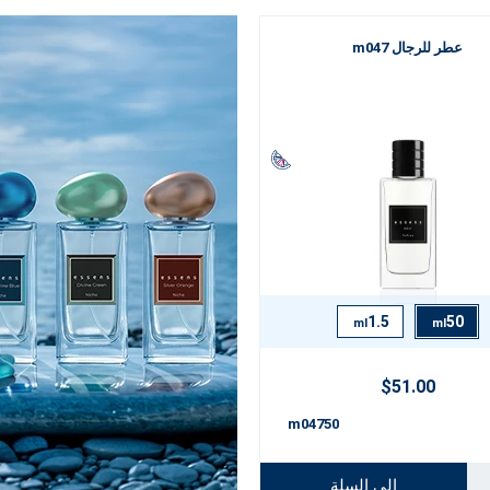
عطر للرجال m047
1.5
50
ml
ml
$51.00
m04750
إلى السلة