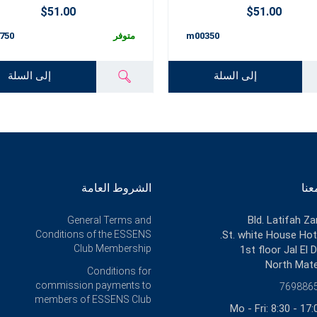
$51.00
$51.00
m00350
متوفر
750
إلى السلة
إلى السلة
عنا
الشروط العامة
Bld. Latifah Za
General Terms and
Conditions of the ESSENS
St. white House Hote
Club Membership
1st floor Jal El D
North Mat
Conditions for
commission payments to
769886
members of ESSENS Club
Mo - Fri: 8:30 - 17: