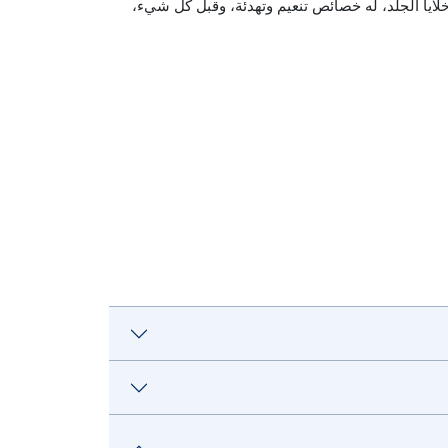
 خلايا الجلد، له خصائص تنعيم وتهدئة، وقبل كل شيء،