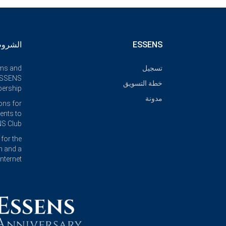
ESSENS
الشروط
تسجيل
rms and
 ESSENS
خطة التسويق
ership
مدونة
ons for
nts to
S Club
for the
n and a
nternet