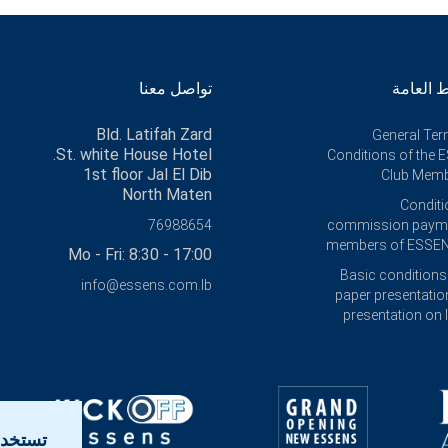
 العامة
تواصل معنا
Bld. Latifah Zard
General Te
St. white House Hotel.
Conditions of the
1st floor Jal El Dib
Club Memb
North Maten
Conditi
76988654
commission payme
members of ESSEN
Mo - Fri: 8:30 - 17:00
Basic conditions 
info@essens.com.lb
paper presentatio
presentation on I
تستخدم ESSENS ملفات تعريف 