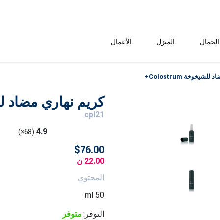
الجمال
المنزل
الأعمال
شيخوخة Colostrum+
كريم نهاري مضاد للشيخوخ
cpl21
4.9
(68×)
$76.00
22.00 ن
المحتوى
50 ml
التوفر:
متوفر