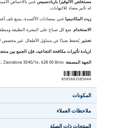
مستخلص الألوفيرا باربادنسيس
غني بالأحماض الأمينية
له تأثير مضاد للالتهابات.
زيت المكاديميا
غني بمضادات الأكسدة، يمنع تلف أغشي
الاستخدام
: ضع كل صباح على البشرة النظيفة ومنطق
تحذير
: يُحفظ بعيدًا عن متناول الأطفال. غير مخصص ل
لزيادة تأثيرات مكافحة التجاعيد، فإن الجمع بين منتجات مستحضرات التج
الجهة المصنعة
: ESSENS EUROPE SE، Zaoralova 3045/1e، 628 00 Brno
8595603585044
المكونات
ملاحظات العملاء
المنتجات ذات الصلة