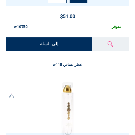
$51.00
متوفر
w10750
إلى السلة
عطر نسائي w115