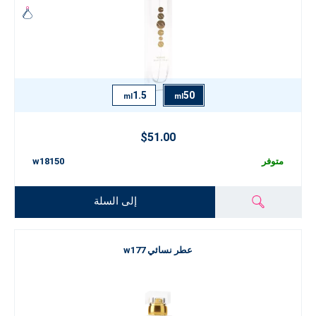
1.5
50
ml
ml
$51.00
متوفر
w18150
إلى السلة
عطر نسائي w177