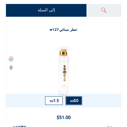
إلى السلة
عطر نسائي w127
1.5
50
ml
ml
$51.00