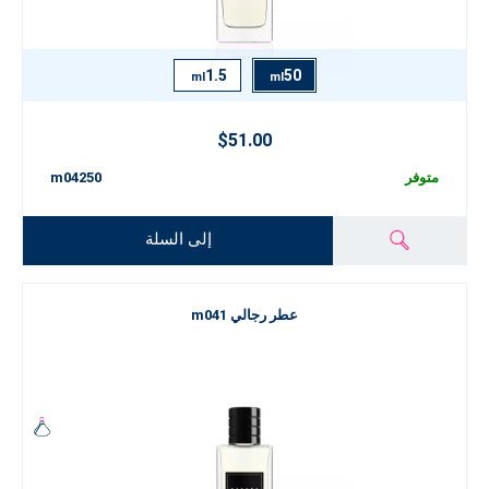
1.5
50
ml
ml
$51.00
متوفر
m04250
إلى السلة
عطر رجالي m041