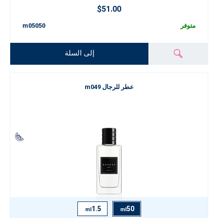
$51.00
متوفر
m05050
إلى السلة
عطر للرجال m049
1.5
50
ml
ml