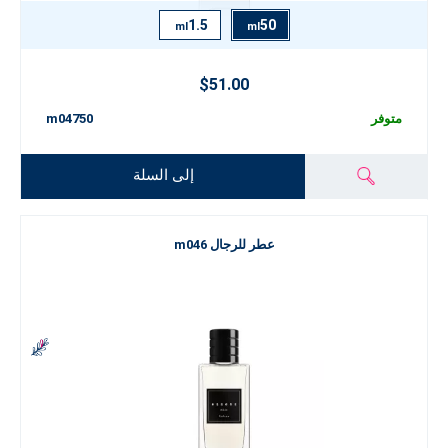
1.5
50
ml
ml
$51.00
متوفر
m04750
إلى السلة
عطر للرجال m046