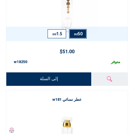
1.5
50
ml
ml
$51.00
متوفر
w18250
إلى السلة
عطر نسائي w181