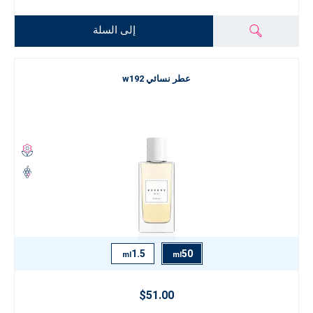
إلى السلة
عطر نسائي w192
1.5
50
ml
ml
$51.00