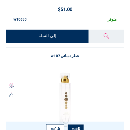
$51.00
متوفر
w10650
إلى السلة
عطر نسائي w107
1.5
50
ml
ml