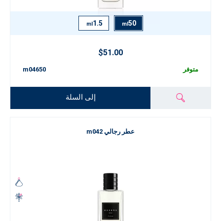
1.5
50
ml
ml
$51.00
متوفر
m04650
إلى السلة
عطر رجالي m042