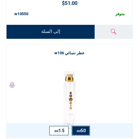
$51.00
متوفر
w10550
إلى السلة
عطر نسائي w106
1.5
50
ml
ml