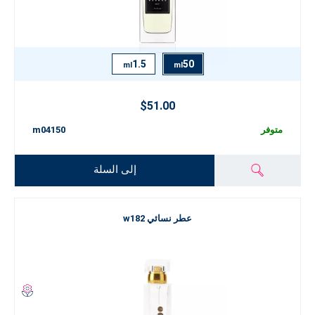
1.5
50
ml
ml
$51.00
متوفر
m04150
إلى السلة
عطر نسائي w182