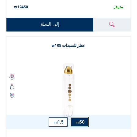
متوفر
w12450
إلى السلة
عطر للسيدات w105
1.5
50
ml
ml