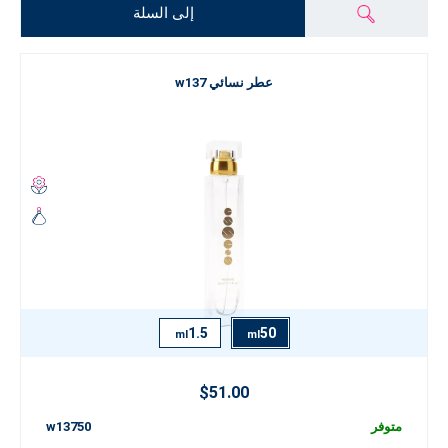
إلى السلة
عطر نسائي w137
1.5
50
ml
ml
$51.00
متوفر
w13750