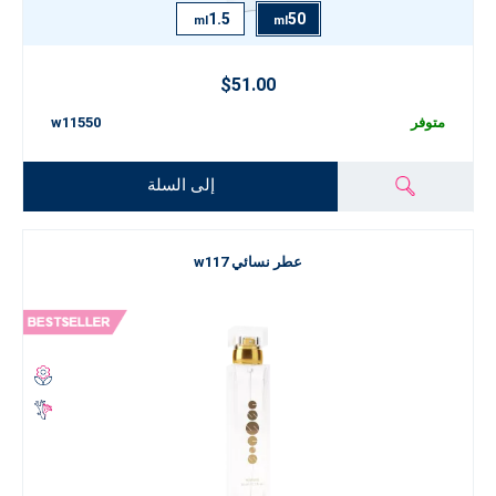
1.5
50
ml
ml
$51.00
متوفر
w11550
إلى السلة
عطر نسائي w117