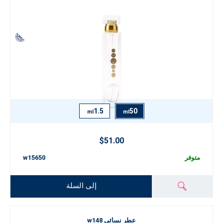
1.5
50
ml
ml
$51.00
متوفر
w15650
إلى السلة
عطر نسائي w148