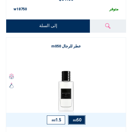
متوفر
w18750
إلى السلة
عطر للرجال m050
1.5
50
ml
ml