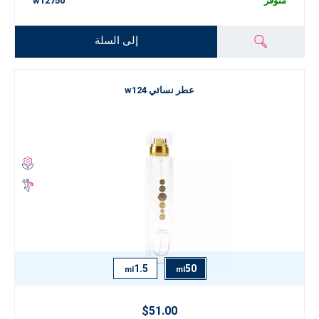
متوفر
w12750
إلى السلة
عطر نسائي w124
1.5
50
ml
ml
$51.00