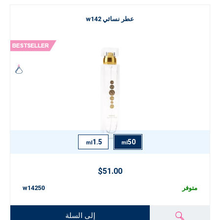
عطر نسائي w142
1.5
50
ml
ml
$51.00
متوفر
w14250
إلى السلة