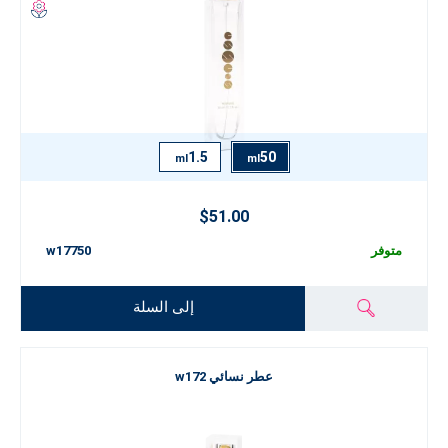
1.5
50
ml
ml
$51.00
متوفر
w17750
إلى السلة
عطر نسائي w172