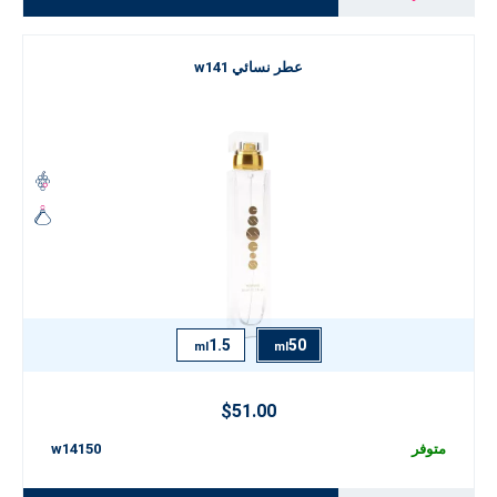
عطر نسائي w141
1.5
50
ml
ml
$51.00
متوفر
w14150