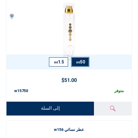
1.5
50
ml
ml
$51.00
متوفر
w15750
إلى السلة
عطر نسائي w156