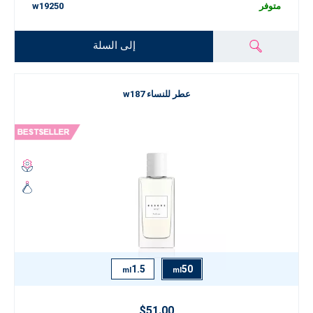
متوفر
w19250
إلى السلة
عطر للنساء w187
1.5
50
ml
ml
$51.00