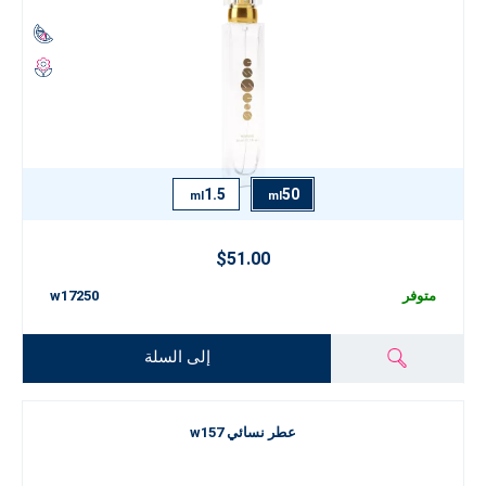
1.5
50
ml
ml
$51.00
متوفر
w17250
إلى السلة
عطر نسائي w157