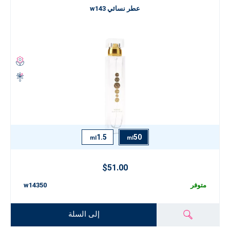
عطر نسائي w143
1.5
50
ml
ml
$51.00
متوفر
w14350
إلى السلة