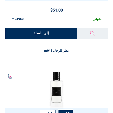
$51.00
متوفر
m04950
إلى السلة
عطر للرجال m048