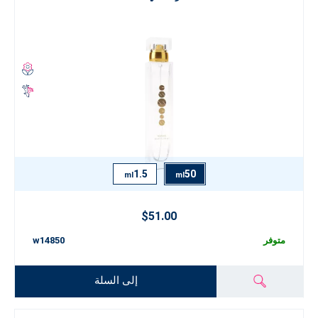
1.5
50
ml
ml
$51.00
متوفر
w14850
إلى السلة