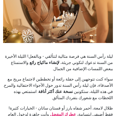
ليلة رأس السنة هي فرصة مثالية لتتألقي - وبالفعل! الليلة الأخيرة
من السنة تدعوك لتكوني جريئة،
لإنشاء ماكياج رائع
والاستمتاع
ببعض اللمسات الإضافية من الجمال.
سواء كنت تتوجهين إلى حفلة رائعة أو تخططين لاجتماع مريح مع
الأصدقاء، فإن ليلة رأس السنة تدور حول الأجواء الاحتفالية والمرح.
في هذه الليلة، ستكونين
نسخة عنك أكثر أناقة
. استمتعي بهذه
اللحظات مع شعورك بتفردك المتألق.
ظلال لامعة، أحمر شفاه بارز أو فستان ساتان - الخيارات كثيرة!
فقط أضيفي ابتسامة،
عطرك المفضل
وأنتِ جاهزة لدخول العام