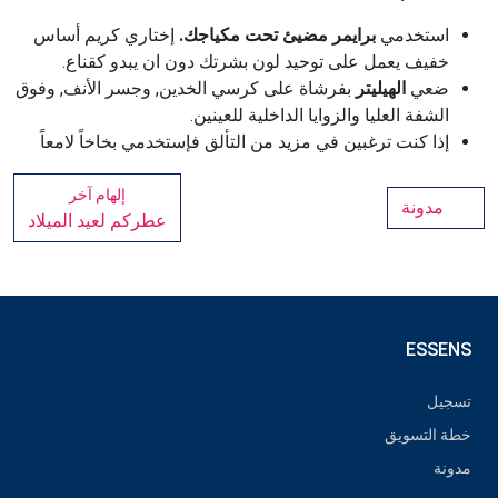
استخدمي
برايمر مضيئ تحت مكياجك.
إختاري كريم أساس
خفيف يعمل على توحيد لون بشرتك دون ان يبدو كقناع.
ضعي
الهيليتر
بفرشاة على كرسي الخدين, وجسر الأنف, وفوق
الشفة العليا والزوايا الداخلية للعينين.
إذا كنت ترغبين في مزيد من التألق فإستخدمي بخاخاً لامعاً
إلهام آخر
مدونة
عطركم لعيد الميلاد
ESSENS
تسجيل
خطة التسويق
مدونة