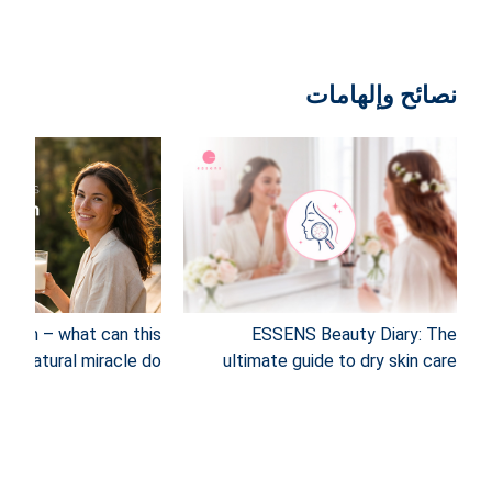
نصائح وإلهامات
trum – what can this
ESSENS Beauty Diary: The
natural miracle do?
ultimate guide to dry skin care