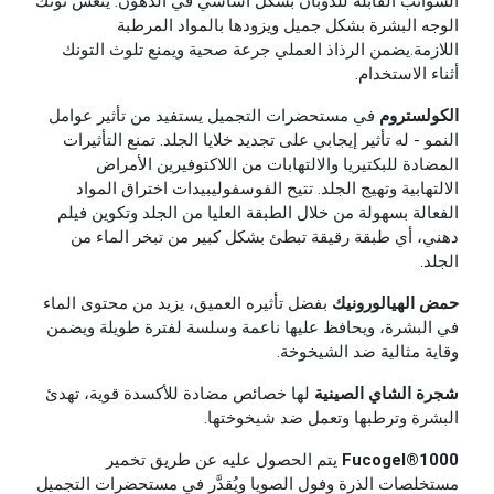
الشوائب القابلة للذوبان بشكل أساسي في الدهون. ينعش تونك
الوجه البشرة بشكل جميل ويزودها بالمواد المرطبة
اللازمة.
يضمن الرذاذ العملي جرعة صحية ويمنع تلوث التونك
أثناء الاستخدام.
الكولستروم
في مستحضرات التجميل يستفيد من تأثير عوامل
النمو - له تأثير إيجابي على تجديد خلايا الجلد. تمنع التأثيرات
المضادة للبكتيريا والالتهابات من اللاكتوفيرين الأمراض
الالتهابية وتهيج الجلد. تتيح الفوسفوليبيدات اختراق المواد
الفعالة بسهولة من خلال الطبقة العليا من الجلد وتكوين فيلم
دهني، أي طبقة رقيقة تبطئ بشكل كبير من تبخر الماء من
الجلد.
حمض الهيالورونيك
بفضل تأثيره العميق، يزيد من محتوى الماء
في البشرة، ويحافظ عليها ناعمة وسلسة لفترة طويلة ويضمن
وقاية مثالية ضد الشيخوخة.
شجرة الشاي الصينية
لها خصائص مضادة للأكسدة قوية، تهدئ
البشرة وترطبها وتعمل ضد شيخوختها.
Fucogel®1000
يتم الحصول عليه عن طريق تخمير
مستخلصات الذرة وفول الصويا ويُقدَّر في مستحضرات التجميل