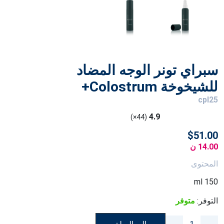
سبراي تونر الوجه المضاد
للشيخوخة Colostrum+
cpl25
4.9
(44×)
$51.00
14.00 ن
المحتوى
150 ml
التوفر:
متوفر