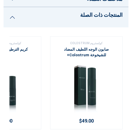
المنتجات ذات الصلة
كولستروم COLOSTRUM
كولستروم COLOSTRUM
صابون الوجه اللطيف المضاد
كريم الترطيب Colostrum+
للشيخوخة Colostrum+
$76.00
$49.00